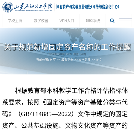
学校主页
数字校园
VPN入口
邮箱系统
关于规范新增固定资产名称的工作提醒
2025年11月18日 14:59 点击：[
415
]
当前位置:
首页
>>
服务指南
>>
资产管理
>> 正文
根据教育部本科教学工作合格评估指标体
系要求，按照《固定资产等资产基础分类与代
码》（
GB/T14885
—
2022
）文件中规定的固定
资产、公共基础设施、文物文化资产等资产的