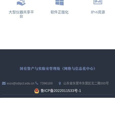
大型仪器共享平
软件正版化
IPv6资源
台
xxzx@sdipct.edu.cn
7396169
山东省东营市东营区北二路500号
鲁ICP备2022011533号-1