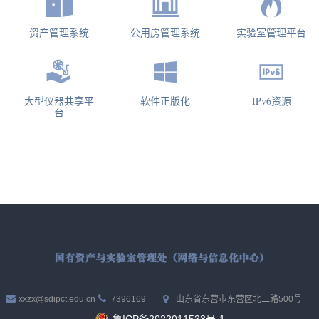
资产管理系统
公用房管理系统
实验室管理平台
大型仪器共享平
软件正版化
IPv6资源
台
xxzx@sdipct.edu.cn
7396169
山东省东营市东营区北二路500号
鲁ICP备2022011533号-1